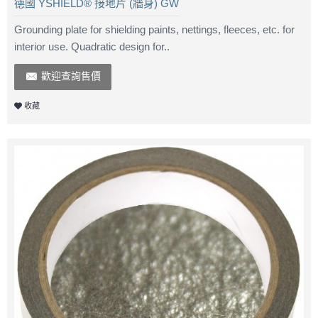
德國 YSHIELD® 接地片 (牆身) GW
Grounding plate for shielding paints, nettings, fleeces, etc. for
interior use. Quadratic design for..
歡迎查詢售價
收藏