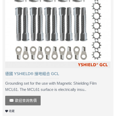
德國 YSHIELD® 接地組合 GCL
Grounding set for the use with Magnetic Shielding Film
MCL61. The MCL61 surface is electrically insu..
歡迎查詢售價
收藏