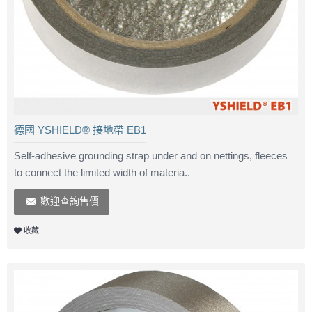
德國 YSHIELD® 接地帶 EB1
Self-adhesive grounding strap under and on nettings, fleeces
to connect the limited width of materia..
歡迎查詢售價
收藏