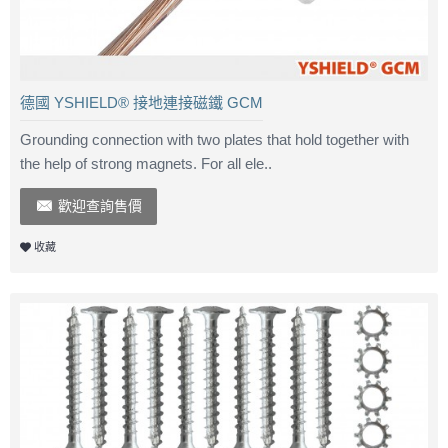
德國 YSHIELD® 接地連接磁鐵 GCM
Grounding connection with two plates that hold together with
the help of strong magnets. For all ele..
歡迎查詢售價
收藏