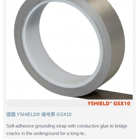
德國 YSHIELD® 接地帶 GSX10
Self-adhesive grounding strap with conductive glue to bridge
cracks in the underground for a long-te..