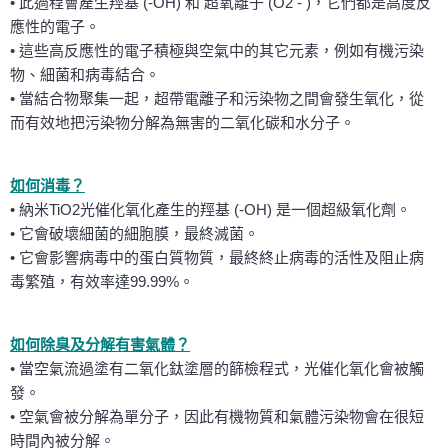
• 此過程會產生羥基 (-OH) 和 超氧離子 (O2 - )，它們都是高度反
應性的電子。
• 這些高反應性的電子積極與空氣中的其它元素，例如有機污染
物、細菌和病毒結合。
• 當結合物聚集一起，超帶電離子和污染物之間會發生氧化，從
而有效地把污染物分解為無害的二氧化碳和水分子。
如何消毒？
• 納米TiO2光催化氧化產生的羥基 (-OH) 是一個超級氧化劑。
• 它會破壞細菌的細胞膜，最終滅菌。
• 它會影響病毒中的蛋白質物質，最終終止病毒的活性及阻止病
毒繁殖，有效率達99.99%。
如何除臭及分解有害氣體？
• 當空氣流過塗有二氧化鈦塗層的篩檢程式，光催化氧化會被觸
發。
• 空氣會被分解為單分子，因此有機物質和氣體污染物會在很短
時間內被分解。