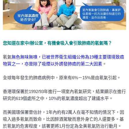
您知道在家中/辦公室，有機會吸入會引致肺癌的氡氣嗎？
氡氣
無色無味無嗅，已被世界衛生組織公佈為19種主要環境致癌
物質之一，亦是除了吸煙以外誘發肺癌的第二大因素
。
全球每年發生的肺癌病例中，原來有6%－15%是由氡氣引起。
香港環保署於1992/93年進行一項室內氡氣研究，結果顯示在進行
研究的619個處所之中，10%的氡氣濃度超出了建議水平。
而美國環保署曾估計，1年內約有2萬人在毫不知情的情況下，因
吸入過多氡氣而致命，比因醉酒駕駛而意外身亡的人還要多。基
於氡氣的危害程度，該署更將1月份定為全美氡氣防治行動月。