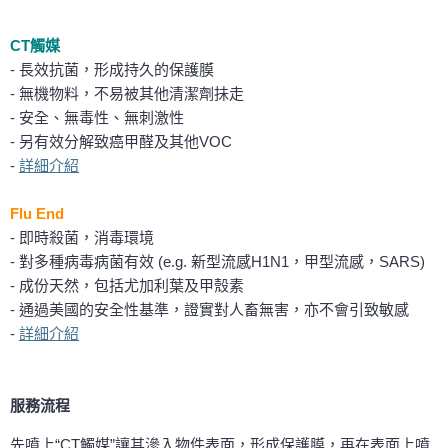
CT觸媒
-
長效抗菌，形成持久的保護膜
-
無機物料，不易被其他清潔劑抺走
-
安全、無毒性、無刺激性
-
另有效分解致癌甲醛及其他VOC
-
詳細介紹
Flu End
-
即時殺菌，消毒環境
-
對多種病毒病菌有效 (e.g. 新型流感H1N1，甲型流感，SARS)
-
成份天然，包括尤加利葉及甲殼素
-
通過美國的安全性基準，證實對人畜無害，亦不會引致敏感
-
詳細介紹
服務流程
先噴上“CT觸媒”讓其滲入物件表面，形成保護膜，再在表面上噴